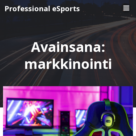
Skip
Professional eSports
to
content
Avainsana:
markkinointi