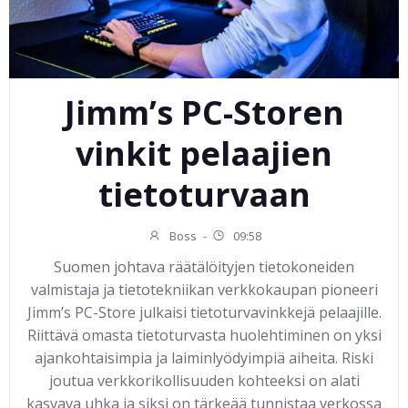
Jimm’s PC-Storen
vinkit pelaajien
tietoturvaan
Boss
-
09:58
Suomen johtava räätälöityjen tietokoneiden
valmistaja ja tietotekniikan verkkokaupan pioneeri
Jimm’s PC-Store julkaisi tietoturvavinkkejä pelaajille.
Riittävä omasta tietoturvasta huolehtiminen on yksi
ajankohtaisimpia ja laiminlyödyimpiä aiheita. Riski
joutua verkkorikollisuuden kohteeksi on alati
kasvava uhka ja siksi on tärkeää tunnistaa verkossa