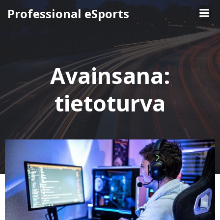
Skip
Professional eSports
to
content
Avainsana:
tietoturva