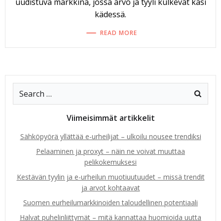
uudistuva markkina, jossa arvo ja tyyli kulkevat käsi
kädessä.
READ MORE
Viimeisimmät artikkelit
Sähköpyörä yllättää e-urheilijat – ulkoilu nousee trendiksi
Pelaaminen ja proxyt – näin ne voivat muuttaa
pelikokemuksesi
Kestävän tyylin ja e-urheilun muotiuutuudet – missä trendit
ja arvot kohtaavat
Suomen eurheilumarkkinoiden taloudellinen potentiaali
Halvat puhelinliittymät – mitä kannattaa huomioida uutta