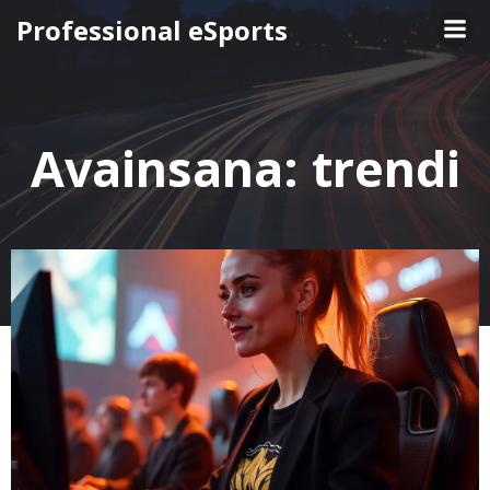
Skip
Professional eSports
to
content
Avainsana:
trendi