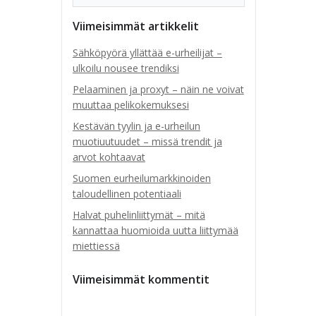
Viimeisimmät artikkelit
Sähköpyörä yllättää e-urheilijat –
ulkoilu nousee trendiksi
Pelaaminen ja proxyt – näin ne voivat
muuttaa pelikokemuksesi
Kestävän tyylin ja e-urheilun
muotiuutuudet – missä trendit ja
arvot kohtaavat
Suomen eurheilumarkkinoiden
taloudellinen potentiaali
Halvat puhelinliittymät – mitä
kannattaa huomioida uutta liittymää
miettiessä
Viimeisimmät kommentit