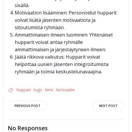
sisällä.
Motivaation lisääminen: Personoidut hupparit
voivat lisätä jäsenten motivaatiota ja
sitoutumista ryhmään.
Ammattimaisen ilmeen luominen: Yhtenäiset
hupparit voivat antaa ryhmälle
ammattimaisen ja järjestäytyneen ilmeen.
Jäätä rikkova vaikutus: Hupparit voivat
helpottaa uusien jäsenten integroitumista
ryhmään ja toimia keskustelunavaajina.
huppari
logo
tiimi
tiimivaate
Post
Post
PREVIOUS POST
NEXT POST
navigation
navigation
No Responses