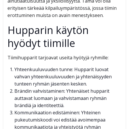
ainutlaatuisuutta ja yksilöllisyyttä. Tämä voi olla
erityisen tärkeää kilpailuympäristössä, jossa tiimin
erottuminen muista on avain menestykseen.
Hupparin käytön
hyödyt tiimille
Tiimihupparit tarjoavat useita hyötyjä ryhmille:
Yhteenkuuluvuuden tunne: Hupparit luovat
vahvan yhteenkuuluvuuden ja yhtenäisyyden
tunteen ryhmän jäsenten kesken.
Brändin vahvistaminen: Yhtenäiset hupparit
auttavat luomaan ja vahvistamaan ryhmän
brändiä ja identiteettiä.
Kommunikaation edistäminen: Yhteinen
pukeutumiskoodi voi edistää avoimempaa
kommunikaatiota ja yhteistyötä ryhmän