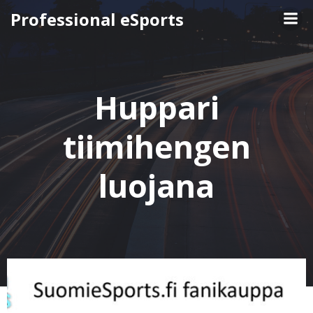
Skip
Professional eSports
to
content
Huppari
tiimihengen
luojana