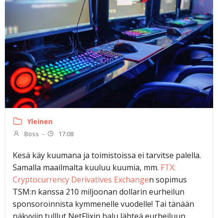
Yleinen
Boss
-
17:08
Kesä käy kuumana ja toimistoissa ei tarvitse palella.
Samalla maailmalta kuuluu kuumia, mm.
FTX:
Cryptocurrency Derivatives Exchange
n sopimus
TSM:n kanssa 210 miljoonan dollarin eurheilun
sponsoroinnista kymmenelle vuodelle! Tai tänään
näkyviin tulllut NetFlixin halu lähteä eurheiluun