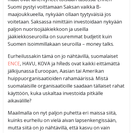
Suomi pystyi voittamaan Saksan vaikka B-
maajoukkueella, nykyään ollaan tyytyväisiä jos
voitetaan. Saksassa nimittäin investoidaan nykyään
paljon nuorisojääkiekkoon ja useilla
jääkiekkoseuroilla on suuremmat budjetit kuin
Suomen isoimmillakaan seuroilla – money talks.
Eurheilussakin tämä on jo nähtävillä, suomalaiset
ENCE
, HAVU, KOVA ja hReds ovat kaikki eittämättä
jälkijunassa Euroopan, Aasian tai Amerikan
huippuorganisaatioiden rahamäärissä. Mistä
suomalaisille organisaatioille saadaan tällaiset rahat
käyttöön, kuka uskaltaa investoida pitkälle
aikavälille?
Maailmalla on nyt paljon puhetta eri maissa siitä,
kuinks eurheilu on vielä aivan lapsenkengissään,
mutta siitä on jo nähtävillä, että kasvu on vain