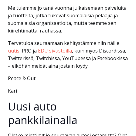
Me tulemme jo tänä vuonna julkaisemaan palveluita
ja tuotteita, jotka tukevat suomalaisia pelaajia ja
suomalaisia organisaatioita, mutta teemme sen
kiirehtimättä, rauhassa.
Tervetuloa seuraamaan kehitystämme niin näille
uutis
, PRO ja
EDU sivustoilla
, kuin myös Discordissa,
Twitterissä, Twitchissä, YouTubessa ja Facebookissa
– eiköhän meidät aina jostain löydy.
Peace & Out.
Kari
Uusi auto
pankkilainalla
Oletko miettinyt jo seuraavan autosi ostamista? Olet