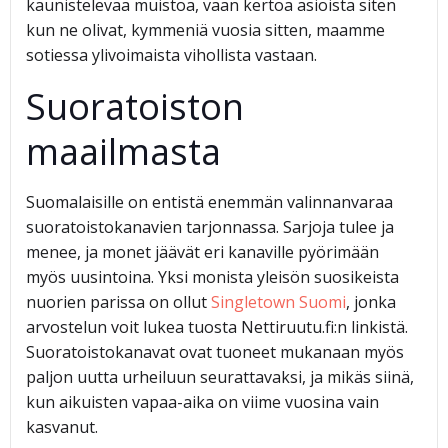
kaunistelevaa muistoa, vaan kertoa asioista siten
kun ne olivat, kymmeniä vuosia sitten, maamme
sotiessa ylivoimaista vihollista vastaan.
Suoratoiston
maailmasta
Suomalaisille on entistä enemmän valinnanvaraa
suoratoistokanavien tarjonnassa. Sarjoja tulee ja
menee, ja monet jäävät eri kanaville pyörimään
myös uusintoina. Yksi monista yleisön suosikeista
nuorien parissa on ollut
Singletown Suomi
, jonka
arvostelun voit lukea tuosta Nettiruutu.fi:n linkistä.
Suoratoistokanavat ovat tuoneet mukanaan myös
paljon uutta urheiluun seurattavaksi, ja mikäs siinä,
kun aikuisten vapaa-aika on viime vuosina vain
kasvanut.