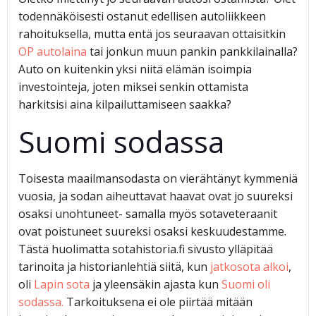
todennäköisesti ostanut edellisen autoliikkeen
rahoituksella, mutta entä jos seuraavan ottaisitkin
OP autolaina
tai jonkun muun pankin pankkilainalla?
Auto on kuitenkin yksi niitä elämän isoimpia
investointeja, joten miksei senkin ottamista
harkitsisi aina kilpailuttamiseen saakka?
Suomi sodassa
Toisesta maailmansodasta on vierähtänyt kymmeniä
vuosia, ja sodan aiheuttavat haavat ovat jo suureksi
osaksi unohtuneet- samalla myös sotaveteraanit
ovat poistuneet suureksi osaksi keskuudestamme.
Tästä huolimatta sotahistoria.fi sivusto ylläpitää
tarinoita ja historianlehtiä siitä, kun
jatkosota alkoi
,
oli
Lapin sota
ja yleensäkin ajasta kun
Suomi oli
sodassa.
Tarkoituksena ei ole piirtää mitään