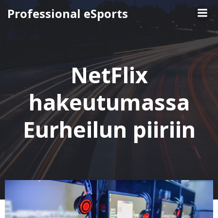
Skip
Professional eSports
to
content
NetFlix
hakeutumassa
Eurheilun piiriin