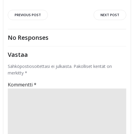
Post
Post
PREVIOUS POST
NEXT POST
navigation
navigation
No Responses
Vastaa
Sähköpostiosoitettasi ei julkaista.
Pakolliset kentät on
merkitty
*
Kommentti
*