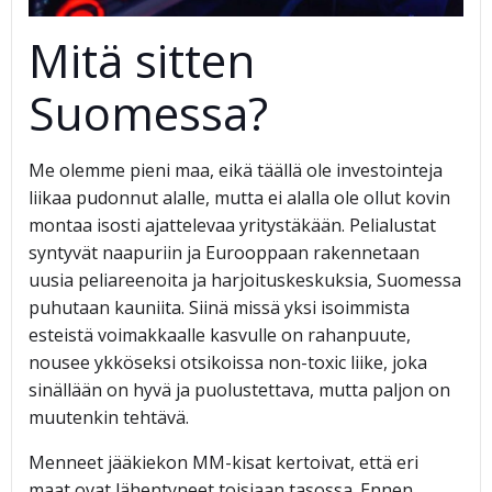
Mitä sitten
Suomessa?
Me olemme pieni maa, eikä täällä ole investointeja
liikaa pudonnut alalle, mutta ei alalla ole ollut kovin
montaa isosti ajattelevaa yritystäkään. Pelialustat
syntyvät naapuriin ja Eurooppaan rakennetaan
uusia peliareenoita ja harjoituskeskuksia, Suomessa
puhutaan kauniita. Siinä missä yksi isoimmista
esteistä voimakkaalle kasvulle on rahanpuute,
nousee ykköseksi otsikoissa non-toxic liike, joka
sinällään on hyvä ja puolustettava, mutta paljon on
muutenkin tehtävä.
Menneet jääkiekon MM-kisat kertoivat, että eri
maat ovat lähentyneet toisiaan tasossa. Ennen