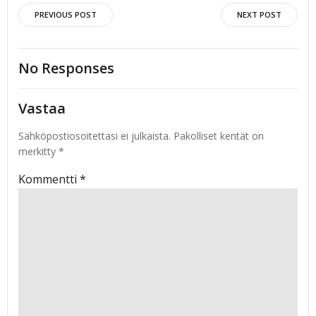
Post
Post
PREVIOUS POST
NEXT POST
navigation
navigation
No Responses
Vastaa
Sähköpostiosoitettasi ei julkaista.
Pakolliset kentät on
merkitty
*
Kommentti
*