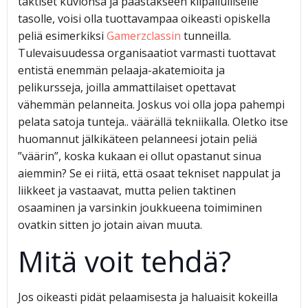
taktiset kuvionsa ja päästäkseen kilpailulliselle
tasolle, voisi olla tuottavampaa oikeasti opiskella
peliä esimerkiksi
Gamerzclassin
tunneilla.
Tulevaisuudessa organisaatiot varmasti tuottavat
entistä enemmän pelaaja-akatemioita ja
pelikursseja, joilla ammattilaiset opettavat
vähemmän pelanneita. Joskus voi olla jopa pahempi
pelata satoja tunteja.. väärällä tekniikalla. Oletko itse
huomannut jälkikäteen pelanneesi jotain peliä
”väärin”, koska kukaan ei ollut opastanut sinua
aiemmin? Se ei riitä, että osaat tekniset nappulat ja
liikkeet ja vastaavat, mutta pelien taktinen
osaaminen ja varsinkin joukkueena toimiminen
ovatkin sitten jo jotain aivan muuta.
Mitä voit tehdä?
Jos oikeasti pidät pelaamisesta ja haluaisit kokeilla