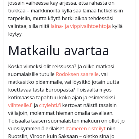
jossain vaiheessa käy arjessa, että rahasta on
tiukkaa – markkinoilta kyllä saa lainaa hetkellisiin
tarpeisiin, mutta käytä hetki aikaa tehdessäsi
valintaa, sillä niitä
laina- ja vippivaihtoehtoja
kyllä
löytyy.
Matkailu avartaa
Koska viimeksi olit reissussa? Ja oliko matkasi
suomalaisille tutulle
Rodoksen saarelle
, vai
matkasitko pidemmälle, vai löysitkö jotain uutta
koettavaa tästä Euroopasta? Toisaalta myös
kotimaassa tapahtuu koko ajan ja esimerkiksi
viihteelle.fi
ja
citylehti.fi
kertovat näistä tasaisin
väliajoin, molemmat hieman omalla tavallaan.
Toisaalta taasen suomalaisten makuun on ollut jo
vuosikymmeniä erilaiset
Itämeren risteilyt
niin
Ruotsiin, Viroon kuin Saksaan – oletko sinä jo