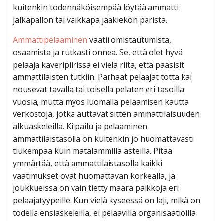
kuitenkin todennäköisempää löytää ammatti
jalkapallon tai vaikkapa jääkiekon parista.
Ammattipelaaminen
vaatii omistautumista,
osaamista ja rutkasti onnea. Se, että olet hyvä
pelaaja kaveripiirissä ei vielä riitä, että pääsisit
ammattilaisten tutkiin. Parhaat pelaajat totta kai
nousevat tavalla tai toisella pelaten eri tasoilla
vuosia, mutta myös luomalla pelaamisen kautta
verkostoja, jotka auttavat sitten ammattilaisuuden
alkuaskeleilla. Kilpailu ja pelaaminen
ammattilaistasolla on kuitenkin jo huomattavasti
tiukempaa kuin matalammilla asteilla. Pitää
ymmärtää, että ammattilaistasolla kaikki
vaatimukset ovat huomattavan korkealla, ja
joukkueissa on vain tietty määrä paikkoja eri
pelaajatyypeille. Kun vielä kyseessä on laji, mikä on
todella ensiaskeleilla, ei pelaavilla organisaatioilla