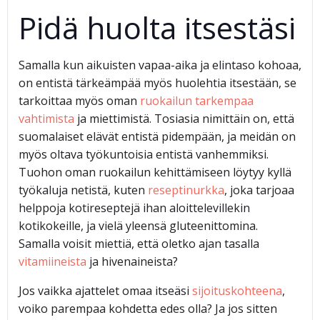
Pidä huolta itsestäsi
Samalla kun aikuisten vapaa-aika ja elintaso kohoaa,
on entistä tärkeämpää myös huolehtia itsestään, se
tarkoittaa myös oman
ruokailun tarkempaa
vahtimista
ja miettimistä. Tosiasia nimittäin on, että
suomalaiset elävät entistä pidempään, ja meidän on
myös oltava työkuntoisia entistä vanhemmiksi.
Tuohon oman ruokailun kehittämiseen löytyy kyllä
työkaluja netistä, kuten
reseptinurkka
, joka tarjoaa
helppoja kotireseptejä ihan aloittelevillekin
kotikokeille, ja vielä yleensä gluteenittomina.
Samalla voisit miettiä, että oletko ajan tasalla
vitamiineista
ja hivenaineista?
Jos vaikka ajattelet omaa itseäsi
sijoituskohteena
,
voiko parempaa kohdetta edes olla? Ja jos sitten