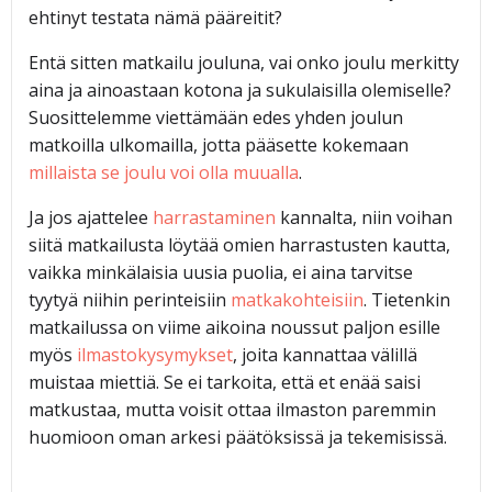
ehtinyt testata nämä pääreitit?
Entä sitten matkailu jouluna, vai onko joulu merkitty
aina ja ainoastaan kotona ja sukulaisilla olemiselle?
Suosittelemme viettämään edes yhden joulun
matkoilla ulkomailla, jotta pääsette kokemaan
millaista se joulu voi olla muualla
.
Ja jos ajattelee
harrastaminen
kannalta, niin voihan
siitä matkailusta löytää omien harrastusten kautta,
vaikka minkälaisia uusia puolia, ei aina tarvitse
tyytyä niihin perinteisiin
matkakohteisiin
. Tietenkin
matkailussa on viime aikoina noussut paljon esille
myös
ilmastokysymykset
, joita kannattaa välillä
muistaa miettiä. Se ei tarkoita, että et enää saisi
matkustaa, mutta voisit ottaa ilmaston paremmin
huomioon oman arkesi päätöksissä ja tekemisissä.