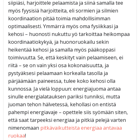
siipiäsi, harjoittele pelaamista ja siinä samalla tee
myös fyysisiä harjoitteita, eli sormien ja silmien
koordinaation pitää toimia mahdollisimman
optimaalisesti. Ymmärrä myös oma fysiikkasi ja
kehosi – huonosti nukuttu yö tarkoittaa heikompaa
koordinaatiokykyä, ja huonoruokailu sekin
heikentää kehosi ja samalla myös pääkoppasi
toimivuutta. Se, että keskityt vain pelaamiseen, ei
riitä – se on vain yksi osa kokonaisuutta, ja
pystyäksesi pelaamaan korkealla tasolla ja
pärjäämään paineessa, tulee koko kehosi olla
kunnossa. Ja vielä loppuun: energiajuoma antaa
sinulle energialatauksen pariksi tunniksi, mutta
juoman tehon hälvetessä, kehollasi on entistä
pahempi energiavaje – opettele siis syömään siten,
että saat tarpeeksi energiaa ja pitkiä pelejä varten
nimenomaan
pitkävaikutteista energiaa antavaa
ruokaa
!